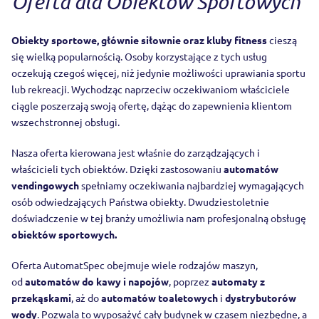
Oferta dla Obiektów Sportowych
Obiekty sportowe, głównie siłownie oraz kluby fitness
cieszą
się wielką popularnością. Osoby korzystające z tych usług
oczekują czegoś więcej, niż jedynie możliwości uprawiania sportu
lub rekreacji. Wychodząc naprzeciw oczekiwaniom właściciele
ciągle poszerzają swoją ofertę, dążąc do zapewnienia klientom
wszechstronnej obsługi.
Nasza oferta kierowana jest właśnie do zarządzających i
właścicieli tych obiektów. Dzięki zastosowaniu
automatów
vendingowych
spełniamy oczekiwania najbardziej wymagających
osób odwiedzających Państwa obiekty. Dwudziestoletnie
doświadczenie w tej branży umożliwia nam profesjonalną obsługę
obiektów sportowych.
Oferta AutomatSpec obejmuje wiele rodzajów maszyn,
od
automatów do kawy i napojów
, poprzez
automaty z
przekąskami
, aż do
automatów toaletowych
i
dystrybutorów
wody
. Pozwala to wyposażyć cały budynek w czasem niezbędne, a